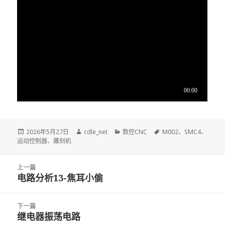
发
2026年5月27日
作
cdle_net
分
数控CNC
标
M002
、
SMC4
、
运动控制器
布
、
雕刻机
者
类
签
于
文
上一篇
章
电路分析13-焦耳小偷
上
导
篇
航
文
下一篇
章：
继电器振荡电路
下