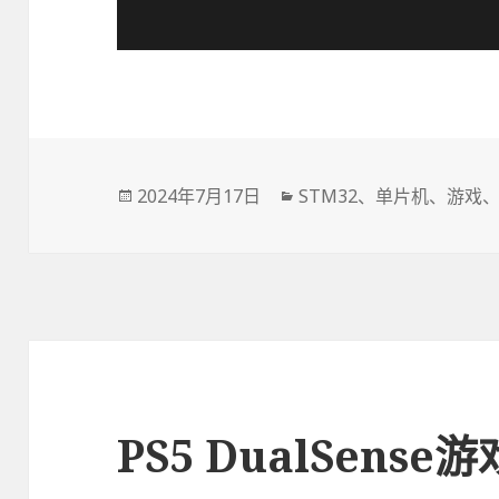
发
2024年7月17日
分
STM32
、
单片机
、
游戏
布
类
于
PS5 DualSens