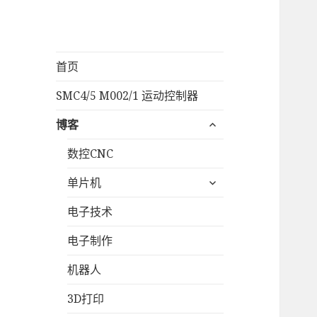
首页
SMC4/5 M002/1 运动控制器
展
博客
开
数控CNC
子
菜
展
单片机
单
开
电子技术
子
菜
电子制作
单
机器人
3D打印