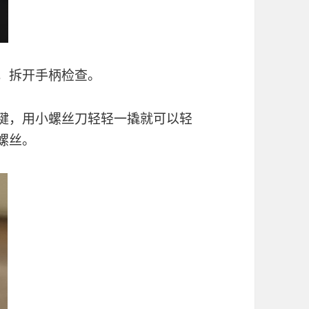
，拆开手柄检查。
机键，用小螺丝刀轻轻一撬就可以轻
螺丝。