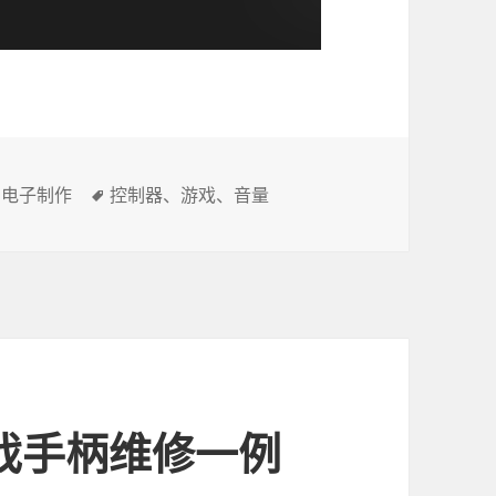
、
电子制作
标
控制器
、
游戏
、
音量
签
e游戏手柄维修一例