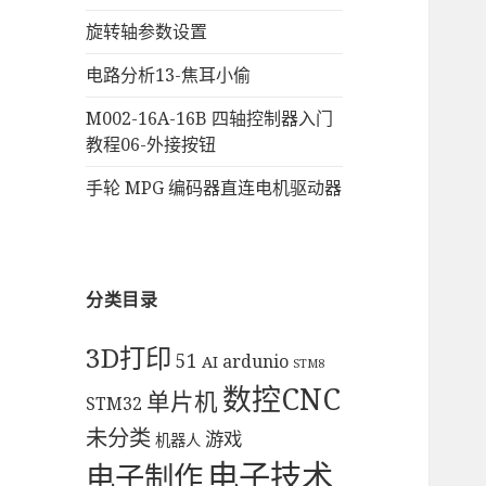
旋转轴参数设置
电路分析13-焦耳小偷
M002-16A-16B 四轴控制器入门
教程06-外接按钮
手轮 MPG 编码器直连电机驱动器
分类目录
3D打印
51
ardunio
AI
STM8
数控CNC
单片机
STM32
未分类
游戏
机器人
电子技术
电子制作