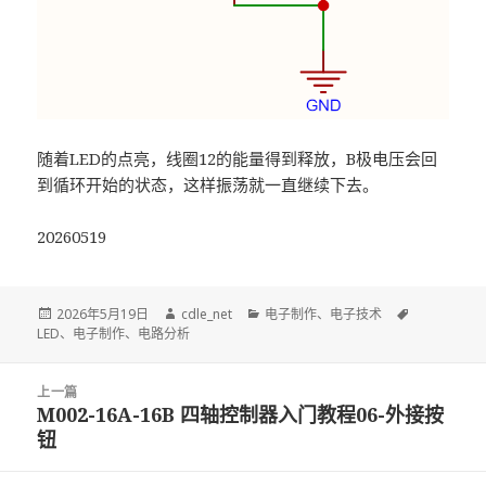
随着LED的点亮，线圈12的能量得到释放，B极电压会回
到循环开始的状态，这样振荡就一直继续下去。
20260519
发
2026年5月19日
作
cdle_net
分
电子制作
、
电子技术
标
LED
布
、
电子制作
、
电路分析
者
类
签
于
文
上一篇
章
M002-16A-16B 四轴控制器入门教程06-外接按
上
导
钮
篇
航
文