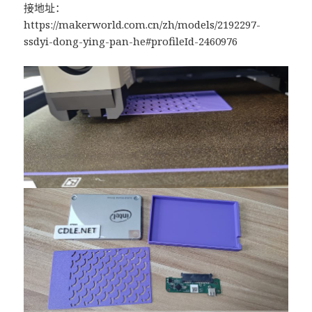
接地址：
https://makerworld.com.cn/zh/models/2192297-
ssdyi-dong-ying-pan-he#profileId-2460976