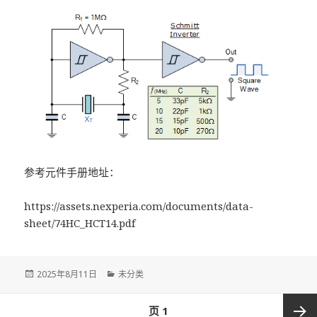
参考元件手册地址：
https://assets.nexperia.com/documents/data-
sheet/74HC_HCT14.pdf
发
2025年8月11日
分
未分类
布
类
于
文
页
1