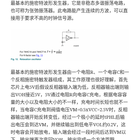
最基本的施密特波形发生器，它是非稳态多谐振荡电路，
也可称为张弛振荡器。此电路能产生连续的方波，可以直
接用于要求不高的时钟信号源。
最基本的施密特波形发生器由一个电阻R、一个电容C和一
个反相施密特触发器组成，其工作原理也很好理解，首先
芯片上电5V后假设反相器输入端为低，反相器输出端则输
出VOH接近5V，5V通过电阻R向电容C充电，根据电容容
量的大小以及电阻大小的不一样，充电时间长短也就不一
样，当电容C充电到阀值电压VM=0.5xVCC=2.5V时，反相
器输出端开始反转变低，经过一个极小的延时tPHL后输
出电压会到达VM，并继续输出到低电平VOL约0.2V，这
时电容会开始放电，输入端会经过一段时间后达到VM以
下，输出端再次变回VOH，输出完成一个方波周期。