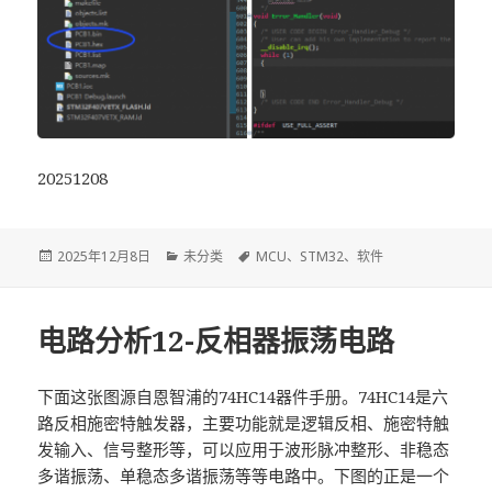
20251208
发
2025年12月8日
分
未分类
标
MCU
、
STM32
、
软件
布
类
签
于
电路分析12-反相器振荡电路
下面这张图源自恩智浦的74HC14器件手册。74HC14是六
路反相施密特触发器，主要功能就是逻辑反相、施密特触
发输入、信号整形等，可以应用于波形脉冲整形、非稳态
多谐振荡、单稳态多谐振荡等等电路中。下图的正是一个