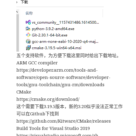
五个支持软件，为方便下载这里同时给出下载地址。
ARM GCC compiler
https://developer.arm.com/tools-and-
software/open-source-software/developer-
tools/gnu-toolchain/gnu-rm/downloads
CMake
https://cmake.org/download/
这个需要下载3.19.5版本，新的3.20似乎没法正常工作
可以在Github下找到
https://github.com/Kitware/CMake/releases
Build Tools for Visual Studio 2019
https://visualstudio.microsoft.com/zh-