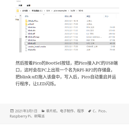
然后按着Pico的BootSel按钮，把Pico接入PC的USB端
口，这时会在PC上出现一个名为RPI-RP2的存储盘，
把blink.uf2拖入该盘中，写入后，Pico自动重启并运
行程序，让LED闪烁。
发
2021年3月1日
分
单片机
、
电子制作
、
程序
标
C
、
Pico
、
Raspberry Pi
布
、
树莓派
类
签
于