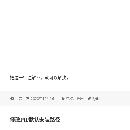
把这一行注解掉，就可以解决。
格
日志
发
2020年12月16日
分
电脑
、
程序
标
Python
式
布
类
签
于
修改PIP默认安装路径