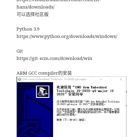
hans/downloads/
可以选择社区版
Python 3.9
https://www.python.org/downloads/windows/
Git
https://git-scm.com/download/win
ARM GCC compiler的安装