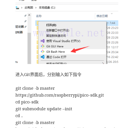
进入Git界面后，分别输入如下指令
git clone -b master
https://github.com/raspberrypi/pico-sdk.git
cd pico-sdk
git submodule update –init
cd ..
git clone -b master